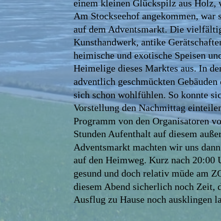
einem kleinen Glückspilz aus Holz, 
Am Stockseehof angekommen, war sc
auf dem Adventsmarkt. Die vielfälti
Kunsthandwerk, antike Gerätschaften
heimische und exotische Speisen un
Heimelige dieses Marktes aus. In de
adventlich geschmückten Gebäuden 
sich schon wohlfühlen. So konnte sic
Vorstellung den Nachmittag einteilen
Programm von den Organisatoren vor
Stunden Aufenthalt auf diesem auße
Adventsmarkt machten wir uns dann
auf den Heimweg. Kurz nach 20:00 U
gesund und doch relativ müde am ZO
diesem Abend sicherlich noch Zeit, 
Ausflug zu Hause noch ausklingen la