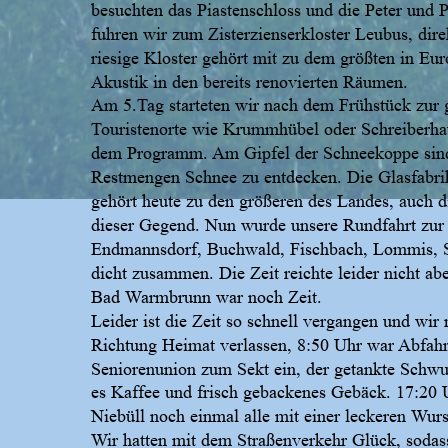
besuchten das Piastenschloss und die Peter und 
fuhren wir zum Zisterzienserkloster Leubus, dire
riesige Kloster gehört mit zu dem größten in Eu
Akustik in den bereits renovierten Räumen.
Am 5.Tag starteten wir nach dem Frühstück zur 
Touristenorte wie Krummhübel oder Schreiberhau 
dem Programm. Am Gipfel der Schneekoppe sind 
Restmengen Schnee zu entdecken. Die Glasfabrik
gehört heute zu den größeren des Landes, auch 
dieser Gegend. Nun wurde unsere Rundfahrt zur 
Endmannsdorf, Buchwald, Fischbach, Lommis, S
dicht zusammen. Die Zeit reichte leider nicht ab
Bad Warmbrunn war noch Zeit.
Leider ist die Zeit so schnell vergangen und wir
Richtung Heimat verlassen, 8:50 Uhr war Abfahr
Seniorenunion zum Sekt ein, der getankte Schwun
es Kaffee und frisch gebackenes Gebäck. 17:20 U
Niebüll noch einmal alle mit einer leckeren Wurs
Wir hatten mit dem Straßenverkehr Glück, sodas