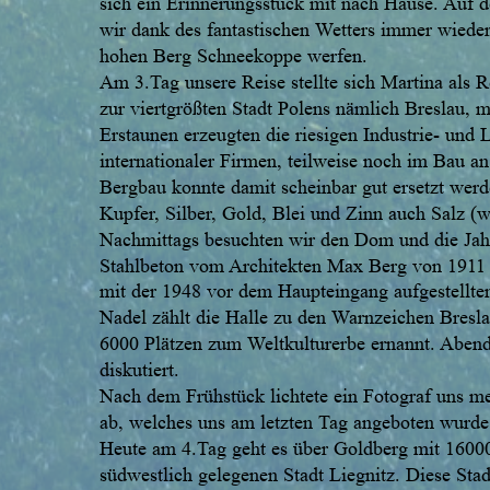
sich ein Erinnerungsstück mit nach Hause. Auf
wir dank des fantastischen Wetters immer wiede
hohen Berg Schneekoppe werfen.
Am 3.Tag unsere Reise stellte sich Martina als Rei
zur viertgrößten Stadt Polens nämlich Breslau,
Erstaunen erzeugten die riesigen Industrie- und
internationaler Firmen, teilweise noch im Bau a
Bergbau konnte damit scheinbar gut ersetzt wer
Kupfer, Silber, Gold, Blei und Zinn auch Salz (wi
Nachmittags besuchten wir den Dom und die Jahr
Stahlbeton vom Architekten Max Berg von 1911 b
mit der 1948 vor dem Haupteingang aufgestellten
Nadel zählt die Halle zu den Warnzeichen Bresla
6000 Plätzen zum Weltkulturerbe ernannt. Abend
diskutiert.
Nach dem Frühstück lichtete ein Fotograf uns m
ab, welches uns am letzten Tag angeboten wurde
Heute am 4.Tag geht es über Goldberg mit 1600
südwestlich gelegenen Stadt Liegnitz. Diese Sta