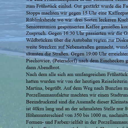
zum Frühstück einlud. Gut gestärkt wurde die Fah
Stopps machten wir gegen 15 Uhr eine Kaffeepaus
Rüblinksheide wo wir  drei Sorten leckeren Kuc
Seniorenunion gesponserten Kaffee genießen kon
Zuspruch. Gegen 16:30 Uhr passierten wir die G
Wildbrücken über die Autobahn regten zur Disku
weite Strecken auf Nebenstraßen gemacht, wunde
säumten die Straßen. Gegen 19:00 Uhr erreichten
Piechowice, (Petersdorf) nach dem Einchecken g
dann Abendbrot.
Nach dem alle sich am umfangreichen Frühstücksb
hatten wurden wir von der heutigen Reiseleiterin I
Martina, begrüßt. Auf dem Weg nach Bunzlau mi
Porzellanmanufaktur machten wir einen Stadtrun
Beeindruckend sind die Ausmaße dieser Kleinsta
ist 40km lang und an der schmalsten Stelle nur 8
Höhenunterschied von 350 bis 1000 m, nachmitta
Formen- und Farbenvielfalt in der Porzellanmanu