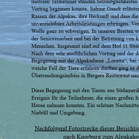
mobilen Teilnehmer standen Sitzmöglichkeiten 
Vortrag beginnen konnte. Sabine Gaack erläuter
Rassen der Alpakas, ihre Herkunft und dass die
unverzichtbare Arbeitsleistungen erbringen. Vo
Wolle ganz zu schweigen. In unseren Breiten we
der Seniorenarbeit und bei der Betreuung von 
Menschen. Insgesamt sind auf dem Hof 11 Stut
Nach dem sehr ausführlichen Vortrag und der d
Begegnung mit der Alpakadame „Loretta“, bei w
weiche Fell der Tiere erfahren durften ging es 
Überraschungsimbiss in Bergers Restaurant na
Diese Begegnung mit den Tieren aus Südamerik
Ereignis für die Teilnehmer, die einen großen I
Hause nehmen konnten. Ein schöner Nachmittag
Niebüll und Umgebung.
Nachfolgend Fotostrecke dieser Besichtig
nach Knorburg zum Alpakaho