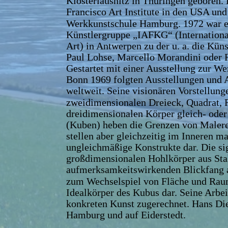
Klosterlausnitz in Thüringen geboren.
Francisco Art Institute in den USA un
Werkkunstschule Hamburg. 1972 war e
Künstlergruppe „IAFKG“ (Internationa
Art) in Antwerpen zu der u. a. die Kün
Paul Lohse, Marcello Morandini oder F
Gestartet mit einer Ausstellung zur W
Bonn 1969 folgten Ausstellungen und A
weltweit. Seine visionären Vorstellun
zweidimensionalen Dreieck, Quadrat, R
dreidimensionalen Körper gleich- oder
(Kuben) heben die Grenzen von Malerei 
stellen aber gleichzeitig im Inneren 
ungleichmäßige Konstrukte dar. Die sig
großdimensionalen Hohlkörper aus Stah
aufmerksamkeitswirkenden Blickfang a
zum Wechselspiel von Fläche und Rau
Idealkörper des Kubus dar. Seine Arbei
konkreten Kunst zugerechnet. Hans Diet
Hamburg und auf Eiderstedt. 