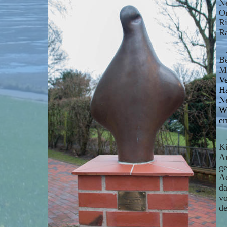
Ne
Or
R
Ra
  
Be
Mu
Ve
H
Ne
Wi
er
  
Kü
An
ge
Ad
da
vo
de